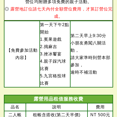
營位均附贈多項免費的親子活動。
◎
露營地訂位請七天內付全額營位費用，才算訂營位完
成。
第一天下午2點
開始
第二天早上9:30分
1.賓果遊戲
小朋友勇闖八關活
2.搗麻吉
【免費參加活動
動，
3.挫冰饗宴
內容】
請大家準時到營本部
4.親子踩汽球
參加，
比賽
逾時不補活動
5.九宮格投球
比賽
露營用品租借服務收費
品名
說明
費用
二人帳
租帳含搭收(第二天半價)
NT 500元