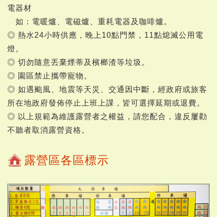
電器材
如：電暖爐、電磁爐、重耗電器及咖啡爐。
◎ 熱水24小時供應，晚上10點門禁，11點熄滅公用電
燈。
◎ 切勿隨意丟棄煙蒂及檳榔渣等垃圾。
◎ 園區禁止攜帶寵物。
◎ 如遇颱風、地震等天災、交通因中斷，經政府或旅客
所在地政府發佈停止上班上課，皆可選擇延期或退費。
◎ 以上規範為維護露營者之權益，請您配合，違反屢勸
不聽者取消露營資格。
露營區各區標示