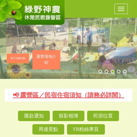
Toggle
navigat
露營場地介
親子玩樂活動
紹
📢 露營區／民宿住宿須知（請務必詳閱）
匯款通知
留影相簿
民宿位置
周邊景點
FB粉絲專頁