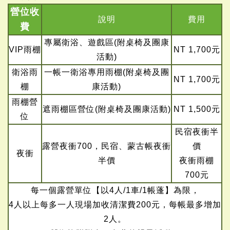
營位收
說明
費用
費
專屬衛浴、遊戲區(附桌椅及團康
VIP雨棚
NT 1,700元
活動)
衛浴雨
一帳一衛浴專用雨棚(附桌椅及團
NT 1,700元
棚
康活動)
雨棚營
遮雨棚區營位(附桌椅及團康活動)
NT 1,500元
位
民宿夜衝半
露營夜衝700，民宿、蒙古帳夜衝
價
夜衝
半價
夜衝雨棚
700元
每一個露營單位【以4人/1車/1帳蓬】為限，
4人以上每多一人現場加收清潔費200元，每帳最多增加
2人。