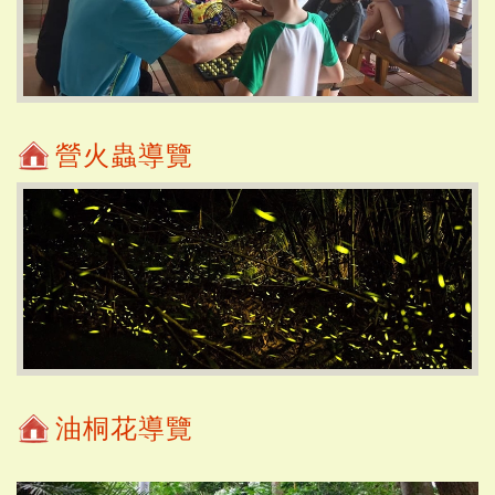
營火蟲導覽
油桐花導覽