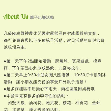
About Us
親子玩樂活動
凡蒞臨綠野神農休閒民宿露營區住宿或露營的貴賓，
都可免費參與以下多種親子活動，當日活動項目與節目
以現場為主。
●第一天下午2點開始活動：踩氣球、賓果遊戲、搗麻
糬、下午茶點心剉冰或熱飲、九宮格投準。
●第二天早上9:30小朋友闖八關活動，10:30打卡換剎冰
活動，讓小朋友能充份的享受戶外親子活動！
●超多雨棚區不用擔心下雨天，雨棚區還附桌椅哦
●本營區還有很多的季節性的活動：
如螢火蟲、油桐花、炮丈花、櫻花、柚香花、金針
花、採果樂、煙火秀等的活動。