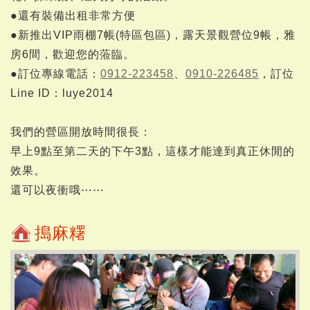
●還有裝備出租非常方便
●新推出VIP雨棚7帳(特區包區)，露天景觀營位9帳，雅
房6間，歡迎您的蒞臨。
●訂位專線電話：
0912-223458
、
0910-226485
，訂位
Line ID：luye2014
我們的營區開放時間很長：
早上9點至第二天的下午3點，這樣才能達到真正休閒的
效果。
還可以夜衝哦⋯⋯
搗麻糬