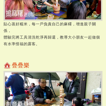
貼心蒸好糯米，每一戶負責自己的麻糬，增進親子關
係，
體驗完將工具清洗乾淨再歸還，教導大小朋友一起做個
有水準惜福的露客。
疊疊樂