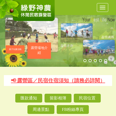
Toggle
navigat
露營場地介
親子玩樂活動
紹
📢 露營區／民宿住宿須知（請務必詳閱）
匯款通知
留影相簿
民宿位置
周邊景點
FB粉絲專頁