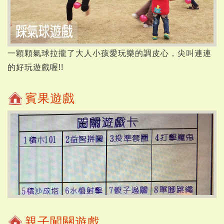
一顆顆氣球拉攏了大人小孩愛玩樂的調皮心，尖叫連連
的好玩遊戲喔!!
賓果遊戲
親子闖關遊戲