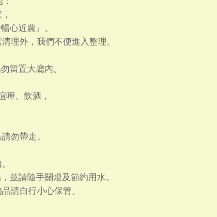
範：
家，
暢心近農』。
需清理外，我們不便進入整理。
。
勿留置大廳內。
聲喧嘩、飲酒，
品請勿帶走。
知。
，並請隨手關燈及節約用水。
物品請自行小心保管。