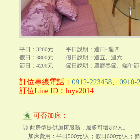
平日：3200元 ‧平日說明：週日~週四
假日：3800元 ‧假日說明：週五、週六
節日：4200元 ‧節日說明：農曆春節、端午
訂位專線電話：
0912-223458
、
0910-
訂位Line ID：luye2014
可否加床：
◎ 此房型提供加床服務，最多可增加2人。
加床費用：平日500元/人；假日600元/人；節