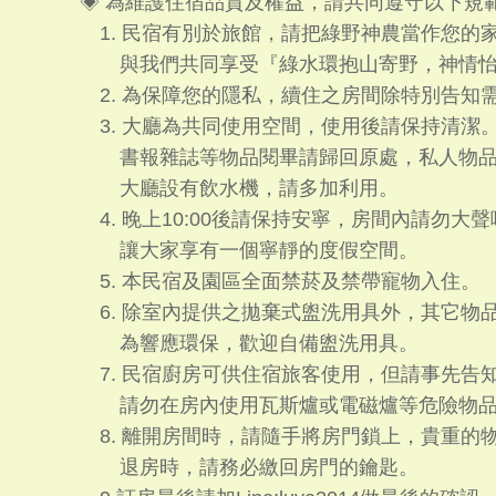
◈ 為維護住宿品質及權益，請共同遵守以下規
1. 民宿有別於旅館，請把綠野神農當作您的
與我們共同享受『綠水環抱山寄野，神情怡
2. 為保障您的隱私，續住之房間除特別告知
3. 大廳為共同使用空間，使用後請保持清潔
書報雜誌等物品閱畢請歸回原處，私人物品
大廳設有飲水機，請多加利用。
4. 晚上10:00後請保持安寧，房間內請勿大
讓大家享有一個寧靜的度假空間。
5. 本民宿及園區全面禁菸及禁帶寵物入住。
6. 除室內提供之拋棄式盥洗用具外，其它物
為響應環保，歡迎自備盥洗用具。
7. 民宿廚房可供住宿旅客使用，但請事先告
請勿在房內使用瓦斯爐或電磁爐等危險物品
8. 離開房間時，請隨手將房門鎖上，貴重的
退房時，請務必繳回房門的鑰匙。