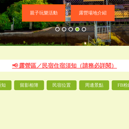
親子玩樂活動
露營場地介紹
📢 露營區／民宿住宿須知（請務必詳閱）
通知
留影相簿
民宿位置
周邊景點
FB