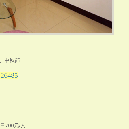
節、中秋節
226485
日700元/人。