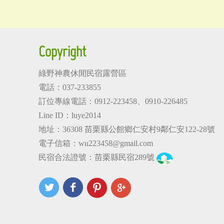
Copyright
綠野神農休閒民宿露營區
電話：037-233855
訂位專線電話：
0912-223458
、
0910-226485
Line ID：luye2014
地址：36308
苗栗縣公館鄉仁安村9鄰仁安122-28號
電子信箱：
wu223458@gmail.com
民宿合法證號：苗栗縣民宿289號