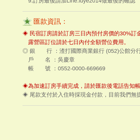
9.訂房最後請加Line:luye2014做最後的確認
匯款資訊：
◈ 民宿訂房請於訂房三日內預付房價的30%訂
露營區訂位請於七日內付全額營位費用。
◎ 銀 行 ：渣打國際商業銀行 (052)公館分
戶 名 ：吳慶章
帳 號 ：0552-0000-669669
◈為加速訂房手續完成，請於匯款後電話告知帳
◈ 尾款支付於入住時採現金付款，目前我們無