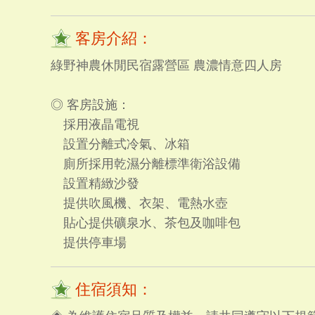
客房介紹：
綠野神農休閒民宿露營區 農濃情意四人房
◎ 客房設施：
採用液晶電視
設置分離式冷氣、冰箱
廁所採用乾濕分離標準衛浴設備
設置精緻沙發
提供吹風機、衣架、電熱水壺
貼心提供礦泉水、茶包及咖啡包
提供停車場
住宿須知：